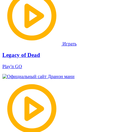
Играть
Legacy of Dead
Play'n GO