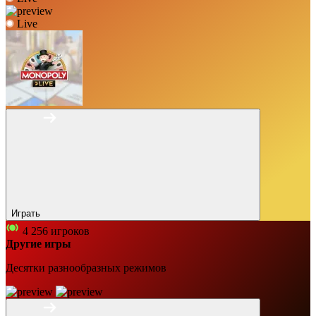
Live
Играть
4 256 игроков
Другие игры
Десятки разнообразных режимов