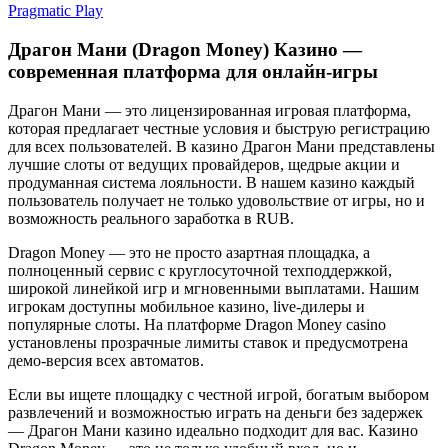
Pragmatic Play
Драгон Мани (Dragon Money) Казино —
современная платформа для онлайн-игры
Драгон Мани — это лицензированная игровая платформа,
которая предлагает честные условия и быструю регистрацию
для всех пользователей. В казино Драгон Мани представлены
лучшие слоты от ведущих провайдеров, щедрые акции и
продуманная система лояльности. В нашем казино каждый
пользователь получает не только удовольствие от игры, но и
возможность реального заработка в RUB.
Dragon Money — это не просто азартная площадка, а
полноценный сервис с круглосуточной техподдержкой,
широкой линейкой игр и мгновенными выплатами. Нашим
игрокам доступны мобильное казино, live-дилеры и
популярные слоты. На платформе Dragon Money casino
установлены прозрачные лимиты ставок и предусмотрена
демо-версия всех автоматов.
Если вы ищете площадку с честной игрой, богатым выбором
развлечений и возможностью играть на деньги без задержек
— Драгон Мани казино идеально подходит для вас. Казино