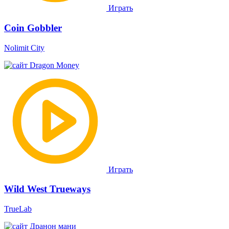
Играть
Coin Gobbler
Nolimit City
Играть
Wild West Trueways
TrueLab