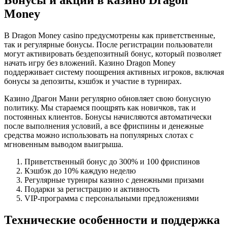
Бонусы и акции в казино Dragon
Money
В Dragon Money casino предусмотрены как приветственные,
так и регулярные бонусы. После регистрации пользователи
могут активировать бездепозитный бонус, который позволяет
начать игру без вложений. Казино Dragon Money
поддерживает систему поощрения активных игроков, включая
бонусы за депозиты, кэшбэк и участие в турнирах.
Казино Драгон Мани регулярно обновляет свою бонусную
политику. Мы стараемся поощрять как новичков, так и
постоянных клиентов. Бонусы начисляются автоматически
после выполнения условий, а все фриспины и денежные
средства можно использовать на популярных слотах с
мгновенным выводом выигрыша.
Приветственный бонус до 300% и 100 фриспинов
Кэшбэк до 10% каждую неделю
Регулярные турниры казино с денежными призами
Подарки за регистрацию и активность
VIP-программа с персональными предложениями
Технические особенности и поддержка