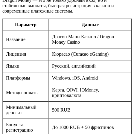
Dragon Money — это не только удобный вход, но и
стабильные выплаты, быстрая регистрация в казино и
современные платежные системы.
Параметр
Данные
Драгон Мани Казино / Dragon
Название
Money Casino
Лицензия
Кюрасао (Curacao eGaming)
Языки
Русский, английский
Платформы
Windows, iOS, Android
Карта, QIWI, ЮMoney,
Методы оплаты
криптовалюта
Минимальный
500 RUB
депозит
Бонус за
До 1000 RUB + 50 фриспинов
регистрацию