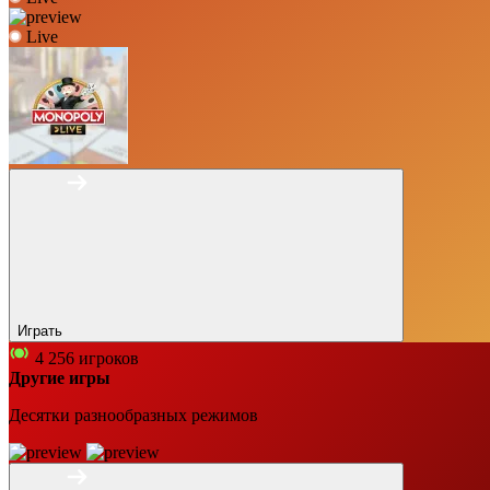
Live
Играть
4 256 игроков
Другие игры
Десятки разнообразных режимов