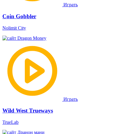
Играть
Coin Gobbler
Nolimit City
Играть
Wild West Trueways
TrueLab