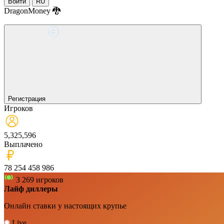
Войти
RU
DragonMoney
🐉
Регистрация
Игроков
5,325,596
Выплачено
78 254 458 986
3 269 игроков
Лайф диллеры
Онлайн ставки у настоящих крупье
Live