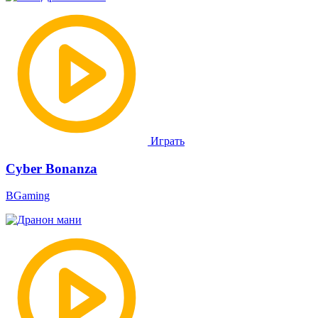
Играть
Cyber Bonanza
BGaming