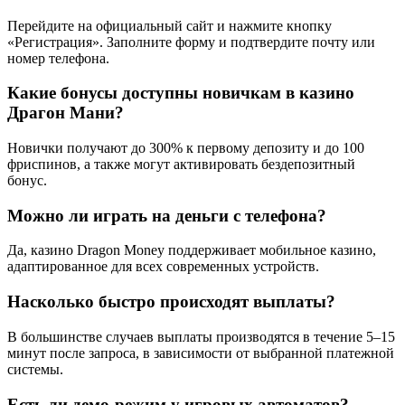
Перейдите на официальный сайт и нажмите кнопку
«Регистрация». Заполните форму и подтвердите почту или
номер телефона.
Какие бонусы доступны новичкам в казино
Драгон Мани?
Новички получают до 300% к первому депозиту и до 100
фриспинов, а также могут активировать бездепозитный
бонус.
Можно ли играть на деньги с телефона?
Да, казино Dragon Money поддерживает мобильное казино,
адаптированное для всех современных устройств.
Насколько быстро происходят выплаты?
В большинстве случаев выплаты производятся в течение 5–15
минут после запроса, в зависимости от выбранной платежной
системы.
Есть ли демо-режим у игровых автоматов?