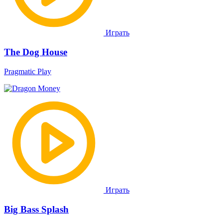
Играть
The Dog House
Pragmatic Play
Играть
Big Bass Splash