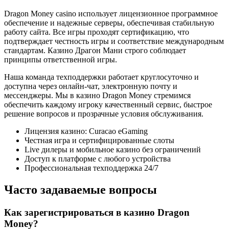
Dragon Money casino использует лицензионное программное
обеспечение и надежные серверы, обеспечивая стабильную
работу сайта. Все игры проходят сертификацию, что
подтверждает честность игры и соответствие международным
стандартам. Казино Драгон Мани строго соблюдает
принципы ответственной игры.
Наша команда техподдержки работает круглосуточно и
доступна через онлайн-чат, электронную почту и
мессенджеры. Мы в казино Dragon Money стремимся
обеспечить каждому игроку качественный сервис, быстрое
решение вопросов и прозрачные условия обслуживания.
Лицензия казино: Curacao eGaming
Честная игра и сертифицированные слоты
Live дилеры и мобильное казино без ограничений
Доступ к платформе с любого устройства
Профессиональная техподдержка 24/7
Часто задаваемые вопросы
Как зарегистрироваться в казино Dragon
Money?