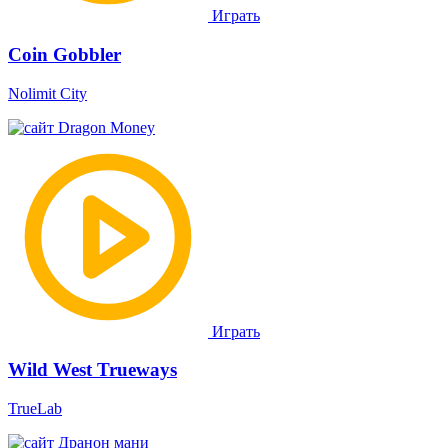
Играть
Coin Gobbler
Nolimit City
Играть
Wild West Trueways
TrueLab