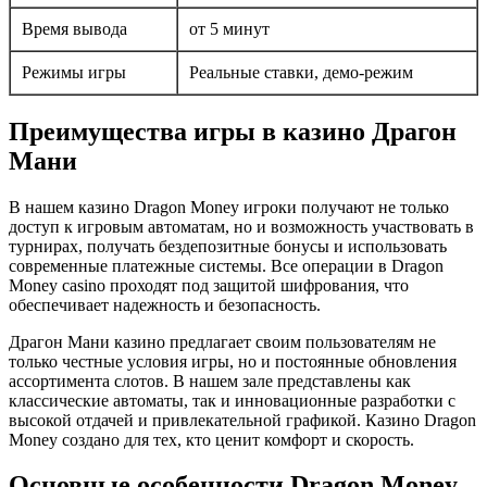
Время вывода
от 5 минут
Режимы игры
Реальные ставки, демо-режим
Преимущества игры в казино Драгон
Мани
В нашем казино Dragon Money игроки получают не только
доступ к игровым автоматам, но и возможность участвовать в
турнирах, получать бездепозитные бонусы и использовать
современные платежные системы. Все операции в Dragon
Money casino проходят под защитой шифрования, что
обеспечивает надежность и безопасность.
Драгон Мани казино предлагает своим пользователям не
только честные условия игры, но и постоянные обновления
ассортимента слотов. В нашем зале представлены как
классические автоматы, так и инновационные разработки с
высокой отдачей и привлекательной графикой. Казино Dragon
Money создано для тех, кто ценит комфорт и скорость.
Основные особенности Dragon Money