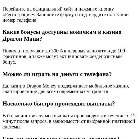
Перейдите на официальный сайт и нажмите кнопку
«Регистрация». Заполните форму и подтвердите почту или
номер телефона.
Какие бонусы доступны новичкам в казино
Драгон Мани?
Новички получают до 300% к первому депозиту и до 100
фриспинов, а также могут активировать бездепозитный
бонус.
Можно ли играть на деньги с телефона?
Да, казино Dragon Money поддерживает мобильное казино,
адаптированное для всех современных устройств.
Насколько быстро происходят выплаты?
В большинстве случаев выплаты производятся в течение 5–15
минут после запроса, в зависимости от выбранной платежной
системы.
Есть ли демо-режим у игровых автоматов?