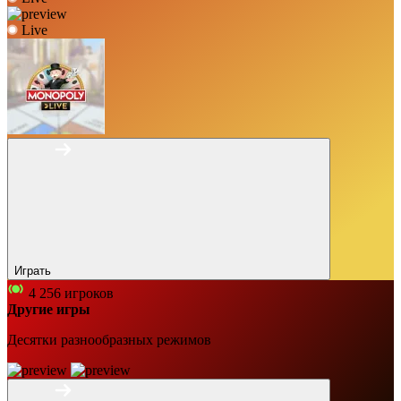
Live
Играть
4 256 игроков
Другие игры
Десятки разнообразных режимов