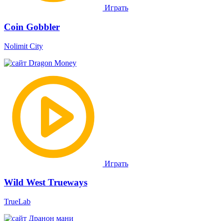
Играть
Coin Gobbler
Nolimit City
Играть
Wild West Trueways
TrueLab