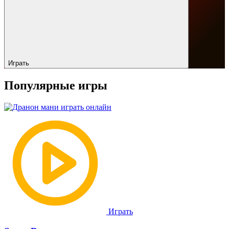
Играть
Популярные игры
Играть