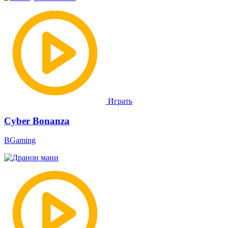
Играть
Cyber Bonanza
BGaming