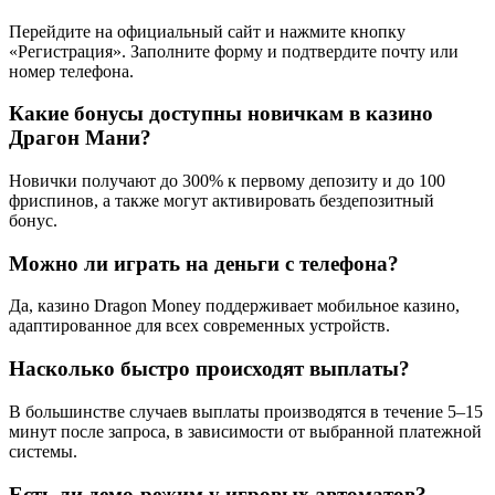
Перейдите на официальный сайт и нажмите кнопку
«Регистрация». Заполните форму и подтвердите почту или
номер телефона.
Какие бонусы доступны новичкам в казино
Драгон Мани?
Новички получают до 300% к первому депозиту и до 100
фриспинов, а также могут активировать бездепозитный
бонус.
Можно ли играть на деньги с телефона?
Да, казино Dragon Money поддерживает мобильное казино,
адаптированное для всех современных устройств.
Насколько быстро происходят выплаты?
В большинстве случаев выплаты производятся в течение 5–15
минут после запроса, в зависимости от выбранной платежной
системы.
Есть ли демо-режим у игровых автоматов?