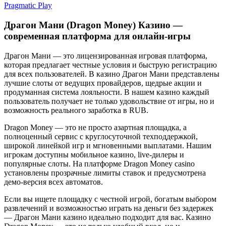
Pragmatic Play
Драгон Мани (Dragon Money) Казино —
современная платформа для онлайн-игры
Драгон Мани — это лицензированная игровая платформа,
которая предлагает честные условия и быструю регистрацию
для всех пользователей. В казино Драгон Мани представлены
лучшие слоты от ведущих провайдеров, щедрые акции и
продуманная система лояльности. В нашем казино каждый
пользователь получает не только удовольствие от игры, но и
возможность реального заработка в RUB.
Dragon Money — это не просто азартная площадка, а
полноценный сервис с круглосуточной техподдержкой,
широкой линейкой игр и мгновенными выплатами. Нашим
игрокам доступны мобильное казино, live-дилеры и
популярные слоты. На платформе Dragon Money casino
установлены прозрачные лимиты ставок и предусмотрена
демо-версия всех автоматов.
Если вы ищете площадку с честной игрой, богатым выбором
развлечений и возможностью играть на деньги без задержек
— Драгон Мани казино идеально подходит для вас. Казино