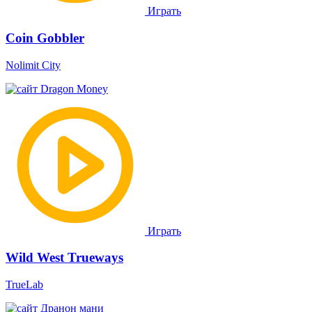
Играть
Coin Gobbler
Nolimit City
Играть
Wild West Trueways
TrueLab