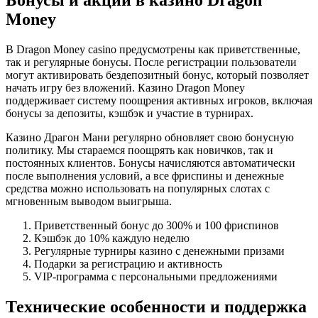
Бонусы и акции в казино Dragon
Money
В Dragon Money casino предусмотрены как приветственные,
так и регулярные бонусы. После регистрации пользователи
могут активировать бездепозитный бонус, который позволяет
начать игру без вложений. Казино Dragon Money
поддерживает систему поощрения активных игроков, включая
бонусы за депозиты, кэшбэк и участие в турнирах.
Казино Драгон Мани регулярно обновляет свою бонусную
политику. Мы стараемся поощрять как новичков, так и
постоянных клиентов. Бонусы начисляются автоматически
после выполнения условий, а все фриспины и денежные
средства можно использовать на популярных слотах с
мгновенным выводом выигрыша.
Приветственный бонус до 300% и 100 фриспинов
Кэшбэк до 10% каждую неделю
Регулярные турниры казино с денежными призами
Подарки за регистрацию и активность
VIP-программа с персональными предложениями
Технические особенности и поддержка