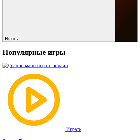
Играть
Популярные игры
Играть