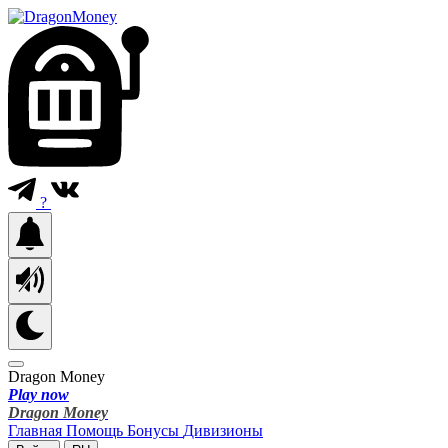
?
Dragon Money
Play now
Dragon Money
Главная
Помощь
Бонусы
Дивизионы