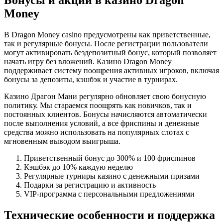
Бонусы и акции в казино Dragon
Money
В Dragon Money casino предусмотрены как приветственные,
так и регулярные бонусы. После регистрации пользователи
могут активировать бездепозитный бонус, который позволяет
начать игру без вложений. Казино Dragon Money
поддерживает систему поощрения активных игроков, включая
бонусы за депозиты, кэшбэк и участие в турнирах.
Казино Драгон Мани регулярно обновляет свою бонусную
политику. Мы стараемся поощрять как новичков, так и
постоянных клиентов. Бонусы начисляются автоматически
после выполнения условий, а все фриспины и денежные
средства можно использовать на популярных слотах с
мгновенным выводом выигрыша.
Приветственный бонус до 300% и 100 фриспинов
Кэшбэк до 10% каждую неделю
Регулярные турниры казино с денежными призами
Подарки за регистрацию и активность
VIP-программа с персональными предложениями
Технические особенности и поддержка