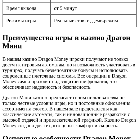
Время вывода
от 5 минут
Режимы игры
Реальные ставки, демо-режим
Преимущества игры в казино Драгон
Мани
В нашем казино Dragon Money игроки получают не только
доступ к игровым автоматам, но и возможность участвовать в
турнирах, получать бездепозитные бонусы и использовать
современные платежные системы. Все операции в Dragon
Money casino проходят под защитой шифрования, что
обеспечивает надежность и безопасность.
Драгон Мани казино предлагает своим пользователям не
только честные условия игры, но и постоянные обновления
ассортимента слотов. В нашем зале представлены как
классические автоматы, так и инновационные разработки с
высокой отдачей и привлекательной графикой. Казино Dragon
Money создано для тех, кто ценит комфорт и скорость.
Основные особенности Dragon Money