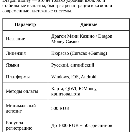
Dragon Money — это не только удобный вход, но и
стабильные выплаты, быстрая регистрация в казино и
современные платежные системы.
Параметр
Данные
Драгон Мани Казино / Dragon
Название
Money Casino
Лицензия
Кюрасао (Curacao eGaming)
Языки
Русский, английский
Платформы
Windows, iOS, Android
Карта, QIWI, ЮMoney,
Методы оплаты
криптовалюта
Минимальный
500 RUB
депозит
Бонус за
До 1000 RUB + 50 фриспинов
регистрацию