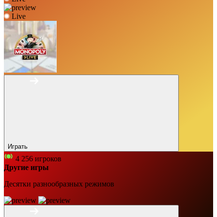
Live
Играть
4 256 игроков
Другие игры
Десятки разнообразных режимов