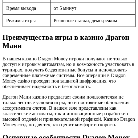
Время вывода
от 5 минут
Режимы игры
Реальные ставки, демо-режим
Преимущества игры в казино Драгон
Мани
В нашем казино Dragon Money игроки получают не только
доступ к игровым автоматам, но и возможность участвовать в
турнирах, получать бездепозитные бонусы и использовать
современные платежные системы. Все операции в Dragon
Money casino проходят под защитой шифрования, что
обеспечивает надежность и безопасность.
Драгон Мани казино предлагает своим пользователям не
только честные условия игры, но и постоянные обновления
ассортимента слотов. В нашем зале представлены как
классические автоматы, так и инновационные разработки с
высокой отдачей и привлекательной графикой. Казино Dragon
Money создано для тех, кто ценит комфорт и скорость.
Основные особенности Dragon Money