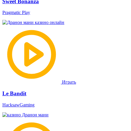
Sweet Bonanza
Pragmatic Play
Играть
Le Bandit
HacksawGaming