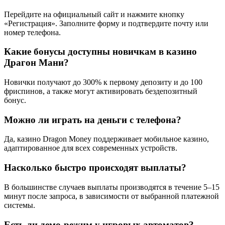
Перейдите на официальный сайт и нажмите кнопку
«Регистрация». Заполните форму и подтвердите почту или
номер телефона.
Какие бонусы доступны новичкам в казино
Драгон Мани?
Новички получают до 300% к первому депозиту и до 100
фриспинов, а также могут активировать бездепозитный
бонус.
Можно ли играть на деньги с телефона?
Да, казино Dragon Money поддерживает мобильное казино,
адаптированное для всех современных устройств.
Насколько быстро происходят выплаты?
В большинстве случаев выплаты производятся в течение 5–15
минут после запроса, в зависимости от выбранной платежной
системы.
Есть ли демо-режим у игровых автоматов?