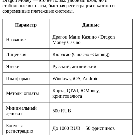
Dragon Money — это не только удобный вход, но и
стабильные выплаты, быстрая регистрация в казино и
современные платежные системы.
Параметр
Данные
Драгон Мани Казино / Dragon
Название
Money Casino
Лицензия
Кюрасао (Curacao eGaming)
Языки
Русский, английский
Платформы
Windows, iOS, Android
Карта, QIWI, ЮMoney,
Методы оплаты
криптовалюта
Минимальный
500 RUB
депозит
Бонус за
До 1000 RUB + 50 фриспинов
регистрацию