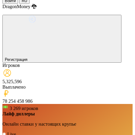
Войти
RU
DragonMoney
🐉
Регистрация
Игроков
5,325,596
Выплачено
78 254 458 986
3 269 игроков
Лайф диллеры
Онлайн ставки у настоящих крупье
Live