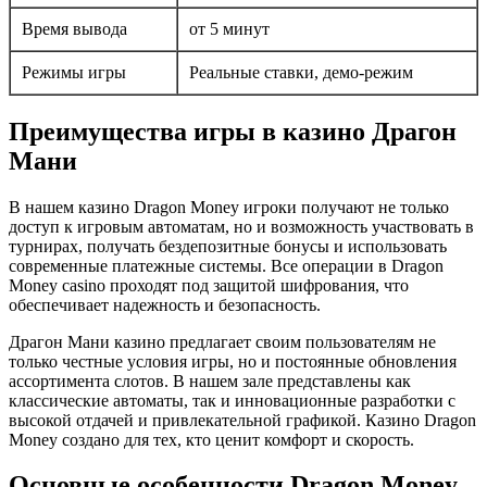
Время вывода
от 5 минут
Режимы игры
Реальные ставки, демо-режим
Преимущества игры в казино Драгон
Мани
В нашем казино Dragon Money игроки получают не только
доступ к игровым автоматам, но и возможность участвовать в
турнирах, получать бездепозитные бонусы и использовать
современные платежные системы. Все операции в Dragon
Money casino проходят под защитой шифрования, что
обеспечивает надежность и безопасность.
Драгон Мани казино предлагает своим пользователям не
только честные условия игры, но и постоянные обновления
ассортимента слотов. В нашем зале представлены как
классические автоматы, так и инновационные разработки с
высокой отдачей и привлекательной графикой. Казино Dragon
Money создано для тех, кто ценит комфорт и скорость.
Основные особенности Dragon Money