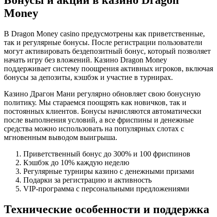
Бонусы и акции в казино Dragon
Money
В Dragon Money casino предусмотрены как приветственные,
так и регулярные бонусы. После регистрации пользователи
могут активировать бездепозитный бонус, который позволяет
начать игру без вложений. Казино Dragon Money
поддерживает систему поощрения активных игроков, включая
бонусы за депозиты, кэшбэк и участие в турнирах.
Казино Драгон Мани регулярно обновляет свою бонусную
политику. Мы стараемся поощрять как новичков, так и
постоянных клиентов. Бонусы начисляются автоматически
после выполнения условий, а все фриспины и денежные
средства можно использовать на популярных слотах с
мгновенным выводом выигрыша.
Приветственный бонус до 300% и 100 фриспинов
Кэшбэк до 10% каждую неделю
Регулярные турниры казино с денежными призами
Подарки за регистрацию и активность
VIP-программа с персональными предложениями
Технические особенности и поддержка