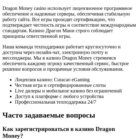
Dragon Money casino использует лицензионное программное
обеспечение и надежные серверы, обеспечивая стабильную
работу сайта. Все игры проходят сертификацию, что
подтверждает честность игры и соответствие международным
стандартам. Казино Драгон Мани строго соблюдает
принципы ответственной игры.
Наша команда техподдержки работает круглосуточно и
доступна через онлайн-чат, электронную почту и
мессенджеры. Мы в казино Dragon Money стремимся
обеспечить каждому игроку качественный сервис, быстрое
решение вопросов и прозрачные условия обслуживания.
Лицензия казино: Curacao eGaming
Честная игра и сертифицированные слоты
Live дилеры и мобильное казино без ограничений
Доступ к платформе с любого устройства
Профессиональная техподдержка 24/7
Часто задаваемые вопросы
Как зарегистрироваться в казино Dragon
Money?