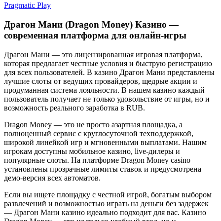
Pragmatic Play
Драгон Мани (Dragon Money) Казино —
современная платформа для онлайн-игры
Драгон Мани — это лицензированная игровая платформа,
которая предлагает честные условия и быструю регистрацию
для всех пользователей. В казино Драгон Мани представлены
лучшие слоты от ведущих провайдеров, щедрые акции и
продуманная система лояльности. В нашем казино каждый
пользователь получает не только удовольствие от игры, но и
возможность реального заработка в RUB.
Dragon Money — это не просто азартная площадка, а
полноценный сервис с круглосуточной техподдержкой,
широкой линейкой игр и мгновенными выплатами. Нашим
игрокам доступны мобильное казино, live-дилеры и
популярные слоты. На платформе Dragon Money casino
установлены прозрачные лимиты ставок и предусмотрена
демо-версия всех автоматов.
Если вы ищете площадку с честной игрой, богатым выбором
развлечений и возможностью играть на деньги без задержек
— Драгон Мани казино идеально подходит для вас. Казино