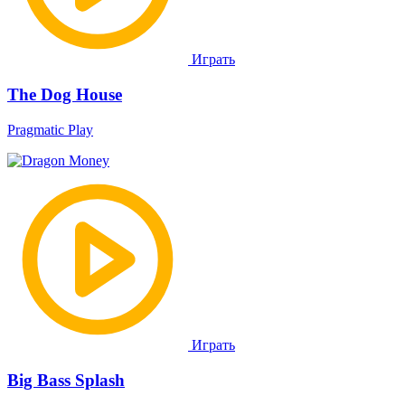
Играть
The Dog House
Pragmatic Play
Играть
Big Bass Splash