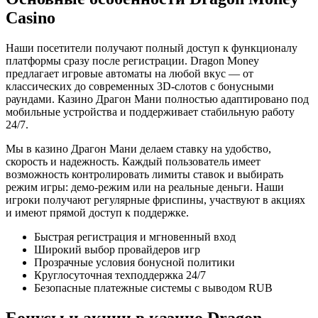
Casino
Наши посетители получают полный доступ к функционалу
платформы сразу после регистрации. Dragon Money
предлагает игровые автоматы на любой вкус — от
классических до современных 3D-слотов с бонусными
раундами. Казино Драгон Мани полностью адаптировано под
мобильные устройства и поддерживает стабильную работу
24/7.
Мы в казино Драгон Мани делаем ставку на удобство,
скорость и надежность. Каждый пользователь имеет
возможность контролировать лимиты ставок и выбирать
режим игры: демо-режим или на реальные деньги. Наши
игроки получают регулярные фриспины, участвуют в акциях
и имеют прямой доступ к поддержке.
Быстрая регистрация и мгновенный вход
Широкий выбор провайдеров игр
Прозрачные условия бонусной политики
Круглосуточная техподдержка 24/7
Безопасные платежные системы с выводом RUB