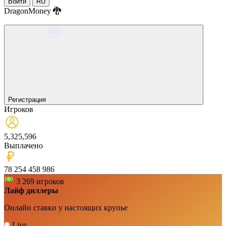
Войти
RU
DragonMoney
🐉
Регистрация
Игроков
5,325,596
Выплачено
78 254 458 986
3 269 игроков
Лайф диллеры
Онлайн ставки у настоящих крупье
Live