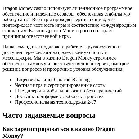
Dragon Money casino использует лицензионное программное
обеспечение и надежные серверы, обеспечивая стабильную
работу сайта. Все игры проходят сертификацию, что
подтверждает честность игры и соответствие международным
стандартам. Казино Драгон Мани строго соблюдает
принципы ответственной игры.
Наша команда техподдержки работает круглосуточно и
доступна через онлайн-чат, электронную почту и
мессенджеры. Мы в казино Dragon Money стремимся
обеспечить каждому игроку качественный сервис, быстрое
решение вопросов и прозрачные условия обслуживания.
Лицензия казино: Curacao eGaming
Честная игра и сертифицированные слоты
Live дилеры и мобильное казино без ограничений
Доступ к платформе с любого устройства
Профессиональная техподдержка 24/7
Часто задаваемые вопросы
Как зарегистрироваться в казино Dragon
Money?