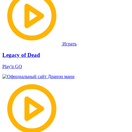
Играть
Legacy of Dead
Play'n GO