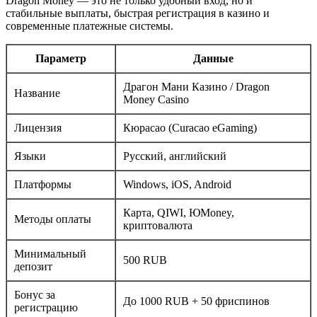
Dragon Money — это не только удобный вход, но и
стабильные выплаты, быстрая регистрация в казино и
современные платежные системы.
Параметр
Данные
Драгон Мани Казино / Dragon
Название
Money Casino
Лицензия
Кюрасао (Curacao eGaming)
Языки
Русский, английский
Платформы
Windows, iOS, Android
Карта, QIWI, ЮMoney,
Методы оплаты
криптовалюта
Минимальный
500 RUB
депозит
Бонус за
До 1000 RUB + 50 фриспинов
регистрацию