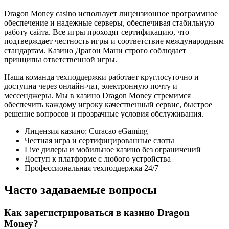
Dragon Money casino использует лицензионное программное
обеспечение и надежные серверы, обеспечивая стабильную
работу сайта. Все игры проходят сертификацию, что
подтверждает честность игры и соответствие международным
стандартам. Казино Драгон Мани строго соблюдает
принципы ответственной игры.
Наша команда техподдержки работает круглосуточно и
доступна через онлайн-чат, электронную почту и
мессенджеры. Мы в казино Dragon Money стремимся
обеспечить каждому игроку качественный сервис, быстрое
решение вопросов и прозрачные условия обслуживания.
Лицензия казино: Curacao eGaming
Честная игра и сертифицированные слоты
Live дилеры и мобильное казино без ограничений
Доступ к платформе с любого устройства
Профессиональная техподдержка 24/7
Часто задаваемые вопросы
Как зарегистрироваться в казино Dragon
Money?