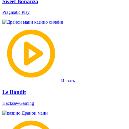
Sweet Bonanza
Pragmatic Play
Играть
Le Bandit
HacksawGaming