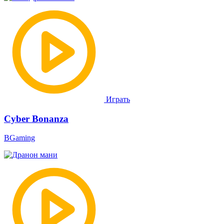
Играть
Cyber Bonanza
BGaming