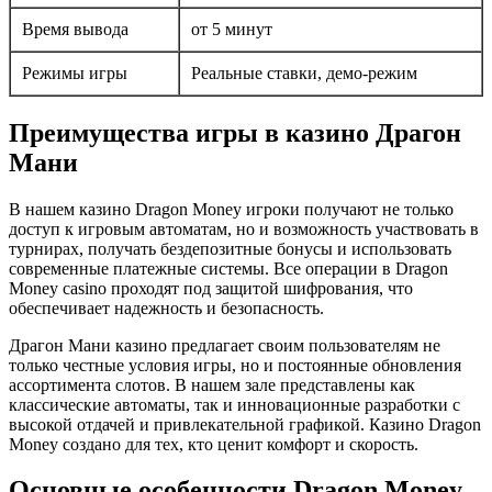
Время вывода
от 5 минут
Режимы игры
Реальные ставки, демо-режим
Преимущества игры в казино Драгон
Мани
В нашем казино Dragon Money игроки получают не только
доступ к игровым автоматам, но и возможность участвовать в
турнирах, получать бездепозитные бонусы и использовать
современные платежные системы. Все операции в Dragon
Money casino проходят под защитой шифрования, что
обеспечивает надежность и безопасность.
Драгон Мани казино предлагает своим пользователям не
только честные условия игры, но и постоянные обновления
ассортимента слотов. В нашем зале представлены как
классические автоматы, так и инновационные разработки с
высокой отдачей и привлекательной графикой. Казино Dragon
Money создано для тех, кто ценит комфорт и скорость.
Основные особенности Dragon Money