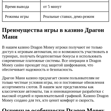
Время вывода
от 5 минут
Режимы игры
Реальные ставки, демо-режим
Преимущества игры в казино Драгон
Мани
В нашем казино Dragon Money игроки получают не только
доступ к игровым автоматам, но и возможность участвовать в
турнирах, получать бездепозитные бонусы и использовать
современные платежные системы. Все операции в Dragon
Money casino проходят под защитой шифрования, что
обеспечивает надежность и безопасность.
Драгон Мани казино предлагает своим пользователям не
только честные условия игры, но и постоянные обновления
ассортимента слотов. В нашем зале представлены как
классические автоматы, так и инновационные разработки с
высокой отдачей и привлекательной графикой. Казино Dragon
Money создано для тех, кто ценит комфорт и скорость.
Основные особенности Dragon Money