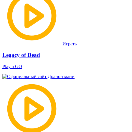
Играть
Legacy of Dead
Play'n GO