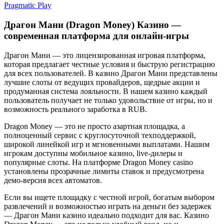
Pragmatic Play
Драгон Мани (Dragon Money) Казино —
современная платформа для онлайн-игры
Драгон Мани — это лицензированная игровая платформа,
которая предлагает честные условия и быструю регистрацию
для всех пользователей. В казино Драгон Мани представлены
лучшие слоты от ведущих провайдеров, щедрые акции и
продуманная система лояльности. В нашем казино каждый
пользователь получает не только удовольствие от игры, но и
возможность реального заработка в RUB.
Dragon Money — это не просто азартная площадка, а
полноценный сервис с круглосуточной техподдержкой,
широкой линейкой игр и мгновенными выплатами. Нашим
игрокам доступны мобильное казино, live-дилеры и
популярные слоты. На платформе Dragon Money casino
установлены прозрачные лимиты ставок и предусмотрена
демо-версия всех автоматов.
Если вы ищете площадку с честной игрой, богатым выбором
развлечений и возможностью играть на деньги без задержек
— Драгон Мани казино идеально подходит для вас. Казино