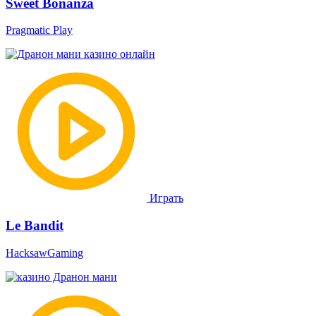
Sweet Bonanza
Pragmatic Play
Играть
Le Bandit
HacksawGaming