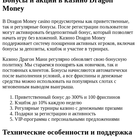
Бонусы и акции в казино Dragon
Money
В Dragon Money casino предусмотрены как приветственные,
так и регулярные бонусы. После регистрации пользователи
могут активировать бездепозитный бонус, который позволяет
начать игру без вложений. Казино Dragon Money
поддерживает систему поощрения активных игроков, включая
бонусы за депозиты, кэшбэк и участие в турнирах.
Казино Драгон Мани регулярно обновляет свою бонусную
политику. Мы стараемся поощрять как новичков, так и
постоянных клиентов. Бонусы начисляются автоматически
после выполнения условий, а все фриспины и денежные
средства можно использовать на популярных слотах с
мгновенным выводом выигрыша.
Приветственный бонус до 300% и 100 фриспинов
Кэшбэк до 10% каждую неделю
Регулярные турниры казино с денежными призами
Подарки за регистрацию и активность
VIP-программа с персональными предложениями
Технические особенности и поддержка