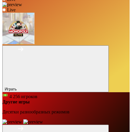
Live
Играть
4 256 игроков
Другие игры
Десятки разнообразных режимов