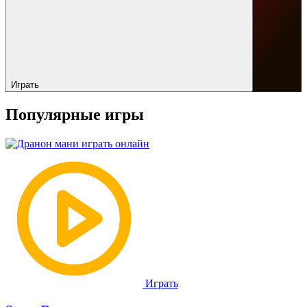
Играть
Популярные игры
Играть