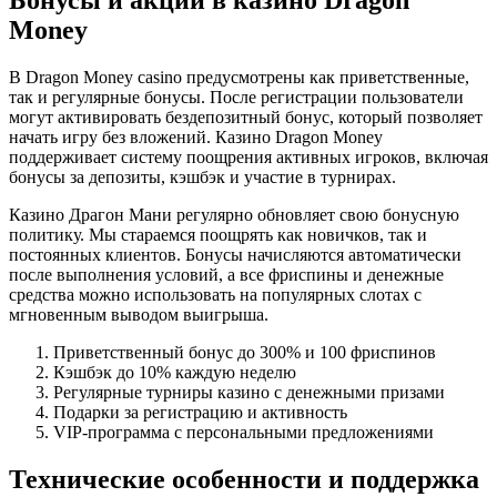
Бонусы и акции в казино Dragon
Money
В Dragon Money casino предусмотрены как приветственные,
так и регулярные бонусы. После регистрации пользователи
могут активировать бездепозитный бонус, который позволяет
начать игру без вложений. Казино Dragon Money
поддерживает систему поощрения активных игроков, включая
бонусы за депозиты, кэшбэк и участие в турнирах.
Казино Драгон Мани регулярно обновляет свою бонусную
политику. Мы стараемся поощрять как новичков, так и
постоянных клиентов. Бонусы начисляются автоматически
после выполнения условий, а все фриспины и денежные
средства можно использовать на популярных слотах с
мгновенным выводом выигрыша.
Приветственный бонус до 300% и 100 фриспинов
Кэшбэк до 10% каждую неделю
Регулярные турниры казино с денежными призами
Подарки за регистрацию и активность
VIP-программа с персональными предложениями
Технические особенности и поддержка