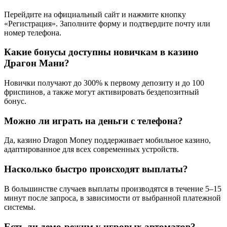
Перейдите на официальный сайт и нажмите кнопку
«Регистрация». Заполните форму и подтвердите почту или
номер телефона.
Какие бонусы доступны новичкам в казино
Драгон Мани?
Новички получают до 300% к первому депозиту и до 100
фриспинов, а также могут активировать бездепозитный
бонус.
Можно ли играть на деньги с телефона?
Да, казино Dragon Money поддерживает мобильное казино,
адаптированное для всех современных устройств.
Насколько быстро происходят выплаты?
В большинстве случаев выплаты производятся в течение 5–15
минут после запроса, в зависимости от выбранной платежной
системы.
Есть ли демо-режим у игровых автоматов?