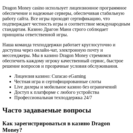
Dragon Money casino использует лицензионное программное
обеспечение и надежные серверы, обеспечивая стабильную
работу сайта. Все игры проходят сертификацию, что
подтверждает честность игры и соответствие международным
стандартам. Казино Драгон Мани строго соблюдает
принципы ответственной игры.
Наша команда техподдержки работает круглосуточно и
доступна через онлайн-чат, электронную почту и
мессенджеры. Мы в казино Dragon Money стремимся
обеспечить каждому игроку качественный сервис, быстрое
решение вопросов и прозрачные условия обслуживания.
Лицензия казино: Curacao eGaming
Честная игра и сертифицированные слоты
Live дилеры и мобильное казино без ограничений
Доступ к платформе с любого устройства
Профессиональная техподдержка 24/7
Часто задаваемые вопросы
Как зарегистрироваться в казино Dragon
Money?