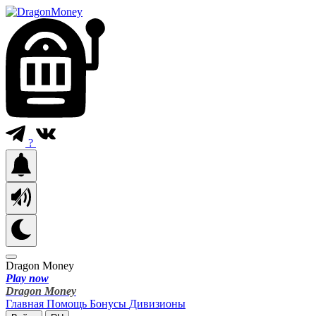
?
Dragon Money
Play now
Dragon Money
Главная
Помощь
Бонусы
Дивизионы