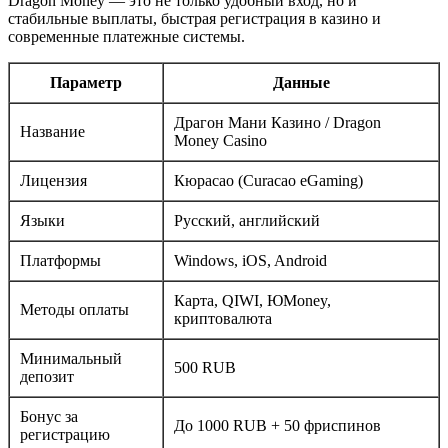
Dragon Money — это не только удобный вход, но и
стабильные выплаты, быстрая регистрация в казино и
современные платежные системы.
Параметр
Данные
Драгон Мани Казино / Dragon
Название
Money Casino
Лицензия
Кюрасао (Curacao eGaming)
Языки
Русский, английский
Платформы
Windows, iOS, Android
Карта, QIWI, ЮMoney,
Методы оплаты
криптовалюта
Минимальный
500 RUB
депозит
Бонус за
До 1000 RUB + 50 фриспинов
регистрацию