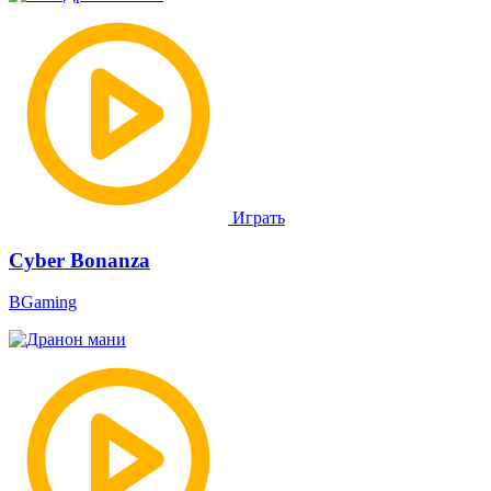
Играть
Cyber Bonanza
BGaming