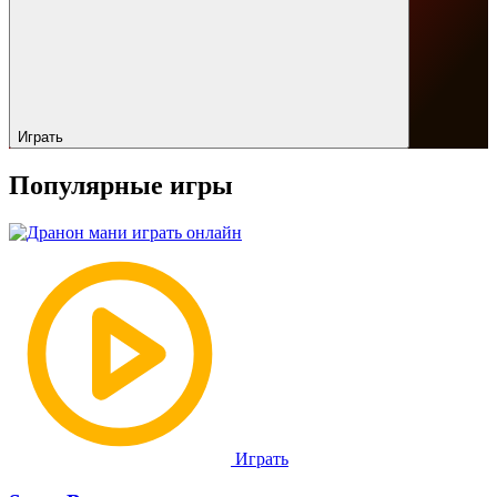
Играть
Популярные игры
Играть