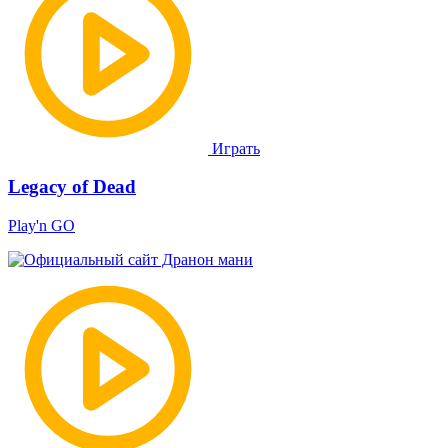
Играть
Legacy of Dead
Play'n GO