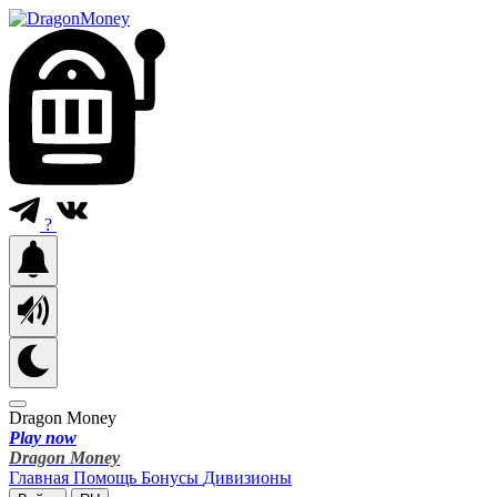
?
Dragon Money
Play now
Dragon Money
Главная
Помощь
Бонусы
Дивизионы