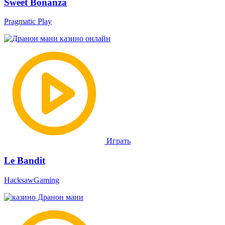
Sweet Bonanza
Pragmatic Play
Играть
Le Bandit
HacksawGaming