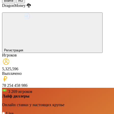
Войти
RU
DragonMoney
🐉
Регистрация
Игроков
5,325,596
Выплачено
78 254 458 986
3 269 игроков
Лайф диллеры
Онлайн ставки у настоящих крупье
Live