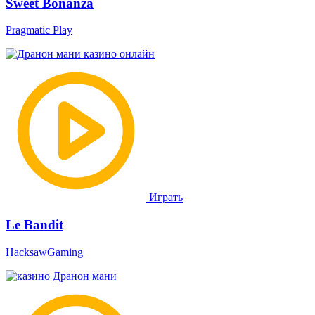
Sweet Bonanza
Pragmatic Play
Играть
Le Bandit
HacksawGaming