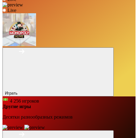
Live
Играть
4 256 игроков
Другие игры
Десятки разнообразных режимов