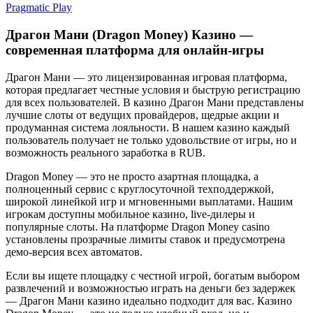
Pragmatic Play
Драгон Мани (Dragon Money) Казино —
современная платформа для онлайн-игры
Драгон Мани — это лицензированная игровая платформа,
которая предлагает честные условия и быструю регистрацию
для всех пользователей. В казино Драгон Мани представлены
лучшие слоты от ведущих провайдеров, щедрые акции и
продуманная система лояльности. В нашем казино каждый
пользователь получает не только удовольствие от игры, но и
возможность реального заработка в RUB.
Dragon Money — это не просто азартная площадка, а
полноценный сервис с круглосуточной техподдержкой,
широкой линейкой игр и мгновенными выплатами. Нашим
игрокам доступны мобильное казино, live-дилеры и
популярные слоты. На платформе Dragon Money casino
установлены прозрачные лимиты ставок и предусмотрена
демо-версия всех автоматов.
Если вы ищете площадку с честной игрой, богатым выбором
развлечений и возможностью играть на деньги без задержек
— Драгон Мани казино идеально подходит для вас. Казино