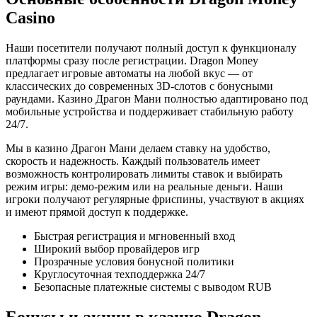
Casino
Наши посетители получают полный доступ к функционалу
платформы сразу после регистрации. Dragon Money
предлагает игровые автоматы на любой вкус — от
классических до современных 3D-слотов с бонусными
раундами. Казино Драгон Мани полностью адаптировано под
мобильные устройства и поддерживает стабильную работу
24/7.
Мы в казино Драгон Мани делаем ставку на удобство,
скорость и надежность. Каждый пользователь имеет
возможность контролировать лимиты ставок и выбирать
режим игры: демо-режим или на реальные деньги. Наши
игроки получают регулярные фриспины, участвуют в акциях
и имеют прямой доступ к поддержке.
Быстрая регистрация и мгновенный вход
Широкий выбор провайдеров игр
Прозрачные условия бонусной политики
Круглосуточная техподдержка 24/7
Безопасные платежные системы с выводом RUB