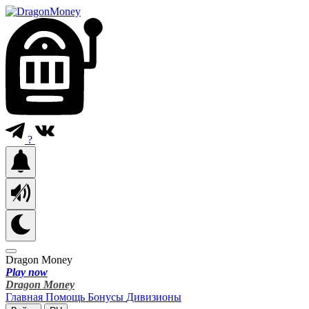
?
Dragon Money
Play now
Dragon Money
Главная
Помощь
Бонусы
Дивизионы