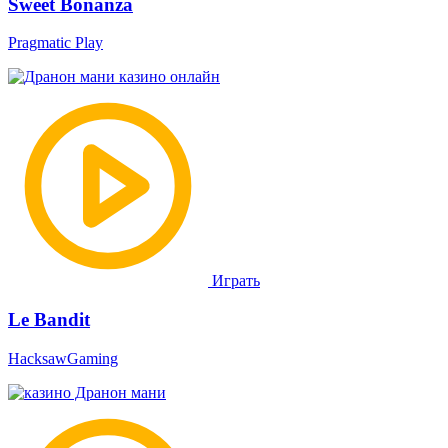
Sweet Bonanza
Pragmatic Play
Играть
Le Bandit
HacksawGaming