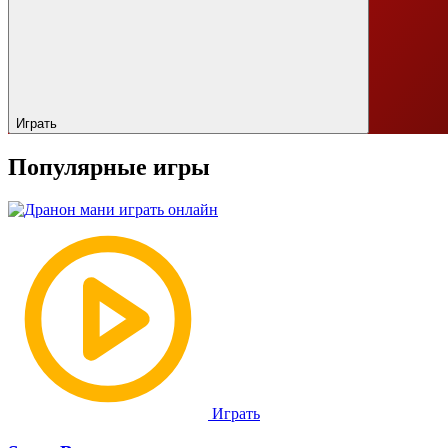
Играть
Популярные игры
Играть