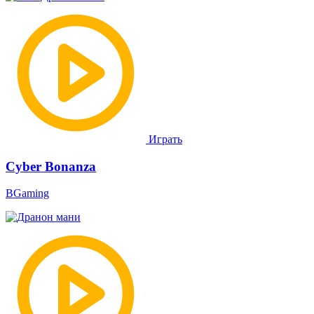
Играть
Cyber Bonanza
BGaming