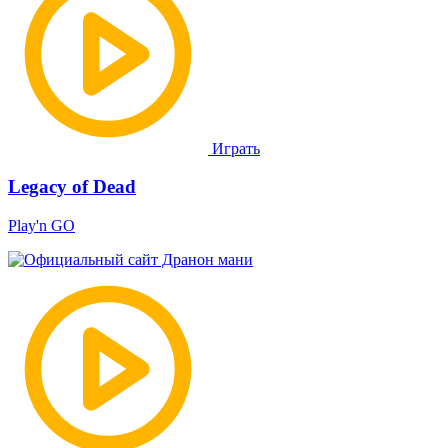
Играть
Legacy of Dead
Play'n GO