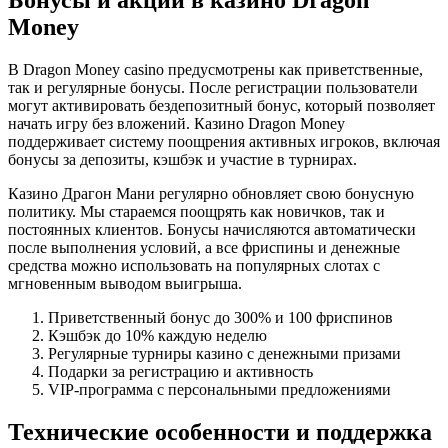
Бонусы и акции в казино Dragon
Money
В Dragon Money casino предусмотрены как приветственные,
так и регулярные бонусы. После регистрации пользователи
могут активировать бездепозитный бонус, который позволяет
начать игру без вложений. Казино Dragon Money
поддерживает систему поощрения активных игроков, включая
бонусы за депозиты, кэшбэк и участие в турнирах.
Казино Драгон Мани регулярно обновляет свою бонусную
политику. Мы стараемся поощрять как новичков, так и
постоянных клиентов. Бонусы начисляются автоматически
после выполнения условий, а все фриспины и денежные
средства можно использовать на популярных слотах с
мгновенным выводом выигрыша.
Приветственный бонус до 300% и 100 фриспинов
Кэшбэк до 10% каждую неделю
Регулярные турниры казино с денежными призами
Подарки за регистрацию и активность
VIP-программа с персональными предложениями
Технические особенности и поддержка