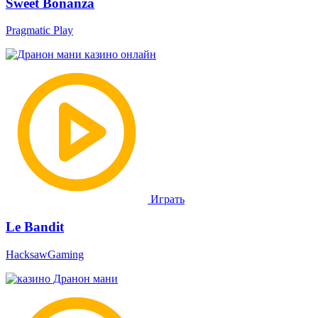
Sweet Bonanza
Pragmatic Play
Играть
Le Bandit
HacksawGaming