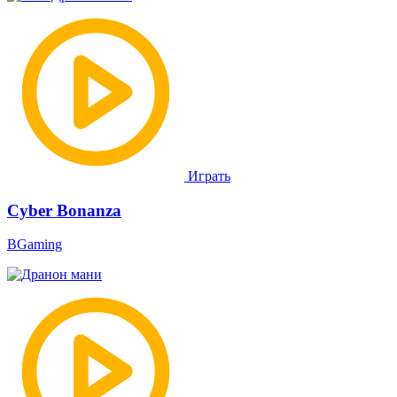
Играть
Cyber Bonanza
BGaming