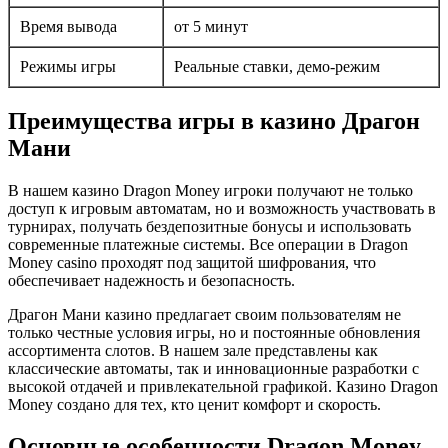
Время вывода
от 5 минут
Режимы игры
Реальные ставки, демо-режим
Преимущества игры в казино Драгон
Мани
В нашем казино Dragon Money игроки получают не только
доступ к игровым автоматам, но и возможность участвовать в
турнирах, получать бездепозитные бонусы и использовать
современные платежные системы. Все операции в Dragon
Money casino проходят под защитой шифрования, что
обеспечивает надежность и безопасность.
Драгон Мани казино предлагает своим пользователям не
только честные условия игры, но и постоянные обновления
ассортимента слотов. В нашем зале представлены как
классические автоматы, так и инновационные разработки с
высокой отдачей и привлекательной графикой. Казино Dragon
Money создано для тех, кто ценит комфорт и скорость.
Основные особенности Dragon Money