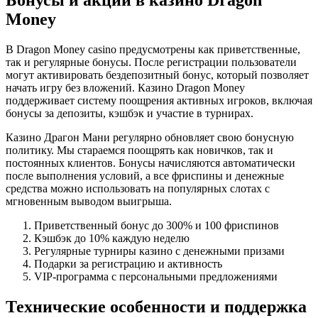
Бонусы и акции в казино Dragon
Money
В Dragon Money casino предусмотрены как приветственные,
так и регулярные бонусы. После регистрации пользователи
могут активировать бездепозитный бонус, который позволяет
начать игру без вложений. Казино Dragon Money
поддерживает систему поощрения активных игроков, включая
бонусы за депозиты, кэшбэк и участие в турнирах.
Казино Драгон Мани регулярно обновляет свою бонусную
политику. Мы стараемся поощрять как новичков, так и
постоянных клиентов. Бонусы начисляются автоматически
после выполнения условий, а все фриспины и денежные
средства можно использовать на популярных слотах с
мгновенным выводом выигрыша.
Приветственный бонус до 300% и 100 фриспинов
Кэшбэк до 10% каждую неделю
Регулярные турниры казино с денежными призами
Подарки за регистрацию и активность
VIP-программа с персональными предложениями
Технические особенности и поддержка