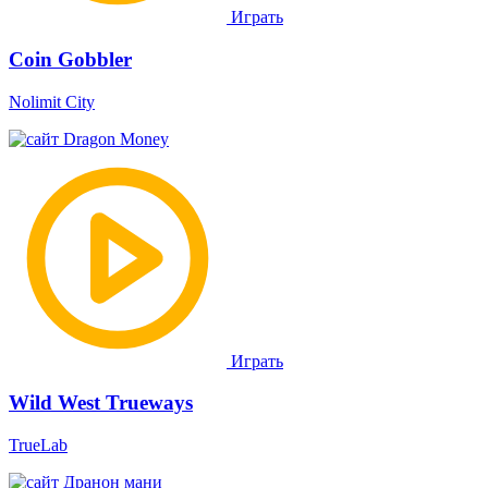
Играть
Coin Gobbler
Nolimit City
Играть
Wild West Trueways
TrueLab