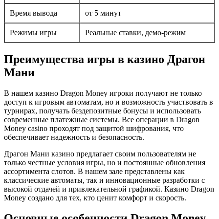
Время вывода
от 5 минут
Режимы игры
Реальные ставки, демо-режим
Преимущества игры в казино Драгон
Мани
В нашем казино Dragon Money игроки получают не только
доступ к игровым автоматам, но и возможность участвовать в
турнирах, получать бездепозитные бонусы и использовать
современные платежные системы. Все операции в Dragon
Money casino проходят под защитой шифрования, что
обеспечивает надежность и безопасность.
Драгон Мани казино предлагает своим пользователям не
только честные условия игры, но и постоянные обновления
ассортимента слотов. В нашем зале представлены как
классические автоматы, так и инновационные разработки с
высокой отдачей и привлекательной графикой. Казино Dragon
Money создано для тех, кто ценит комфорт и скорость.
Основные особенности Dragon Money