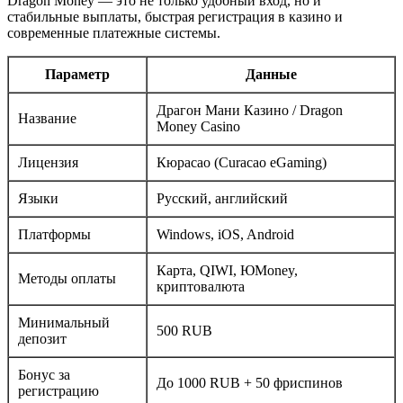
Dragon Money — это не только удобный вход, но и
стабильные выплаты, быстрая регистрация в казино и
современные платежные системы.
Параметр
Данные
Драгон Мани Казино / Dragon
Название
Money Casino
Лицензия
Кюрасао (Curacao eGaming)
Языки
Русский, английский
Платформы
Windows, iOS, Android
Карта, QIWI, ЮMoney,
Методы оплаты
криптовалюта
Минимальный
500 RUB
депозит
Бонус за
До 1000 RUB + 50 фриспинов
регистрацию