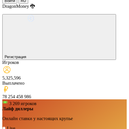
Войти
RU
DragonMoney
🐉
Регистрация
Игроков
5,325,596
Выплачено
78 254 458 986
3 269 игроков
Лайф диллеры
Онлайн ставки у настоящих крупье
Live