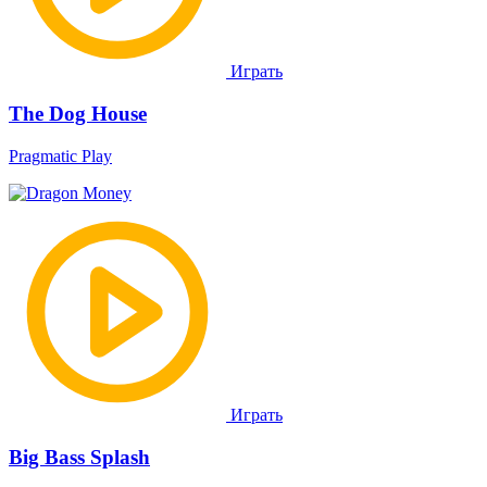
Играть
The Dog House
Pragmatic Play
Играть
Big Bass Splash