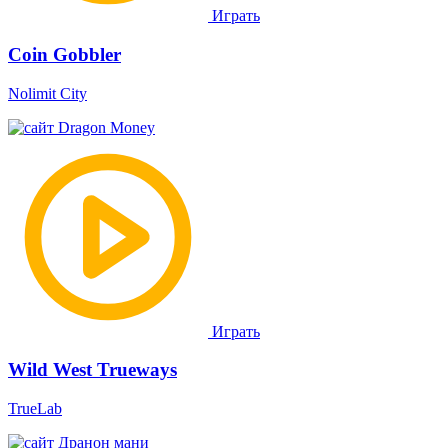
Играть
Coin Gobbler
Nolimit City
Играть
Wild West Trueways
TrueLab