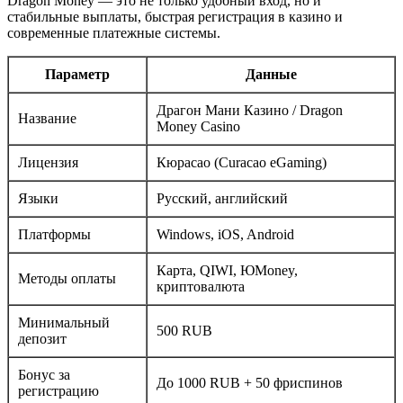
Dragon Money — это не только удобный вход, но и
стабильные выплаты, быстрая регистрация в казино и
современные платежные системы.
Параметр
Данные
Драгон Мани Казино / Dragon
Название
Money Casino
Лицензия
Кюрасао (Curacao eGaming)
Языки
Русский, английский
Платформы
Windows, iOS, Android
Карта, QIWI, ЮMoney,
Методы оплаты
криптовалюта
Минимальный
500 RUB
депозит
Бонус за
До 1000 RUB + 50 фриспинов
регистрацию