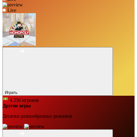
Live
Играть
4 256 игроков
Другие игры
Десятки разнообразных режимов