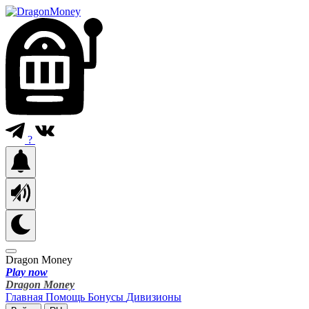
?
Dragon Money
Play now
Dragon Money
Главная
Помощь
Бонусы
Дивизионы