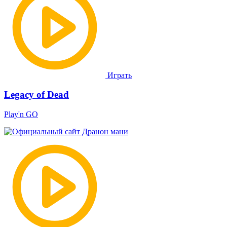
Играть
Legacy of Dead
Play'n GO