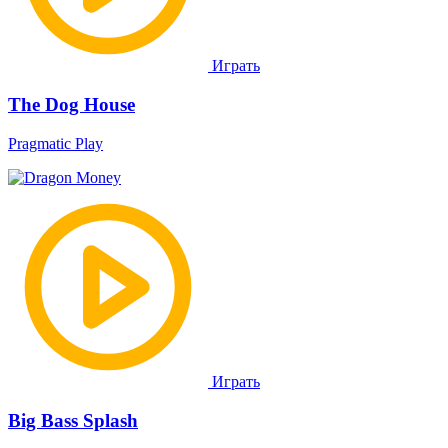
Играть
The Dog House
Pragmatic Play
Играть
Big Bass Splash