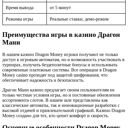
Время вывода
от 5 минут
Режимы игры
Реальные ставки, демо-режим
Преимущества игры в казино Драгон
Мани
В нашем казино Dragon Money игроки получают не только
доступ к игровым автоматам, но и возможность участвовать в
турнирах, получать бездепозитные бонусы и использовать
современные платежные системы. Все операции в Dragon
Money casino проходят под защитой шифрования, что
обеспечивает надежность и безопасность.
Драгон Мани казино предлагает своим пользователям не
только честные условия игры, но и постоянные обновления
ассортимента слотов. В нашем зале представлены как
классические автоматы, так и инновационные разработки с
высокой отдачей и привлекательной графикой. Казино Dragon
Money создано для тех, кто ценит комфорт и скорость.
Основные особенности Dragon Money