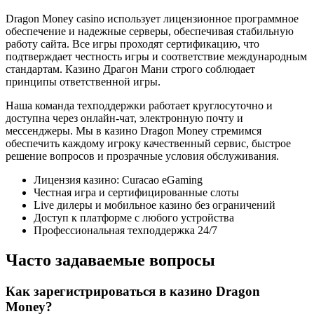
Dragon Money casino использует лицензионное программное
обеспечение и надежные серверы, обеспечивая стабильную
работу сайта. Все игры проходят сертификацию, что
подтверждает честность игры и соответствие международным
стандартам. Казино Драгон Мани строго соблюдает
принципы ответственной игры.
Наша команда техподдержки работает круглосуточно и
доступна через онлайн-чат, электронную почту и
мессенджеры. Мы в казино Dragon Money стремимся
обеспечить каждому игроку качественный сервис, быстрое
решение вопросов и прозрачные условия обслуживания.
Лицензия казино: Curacao eGaming
Честная игра и сертифицированные слоты
Live дилеры и мобильное казино без ограничений
Доступ к платформе с любого устройства
Профессиональная техподдержка 24/7
Часто задаваемые вопросы
Как зарегистрироваться в казино Dragon
Money?