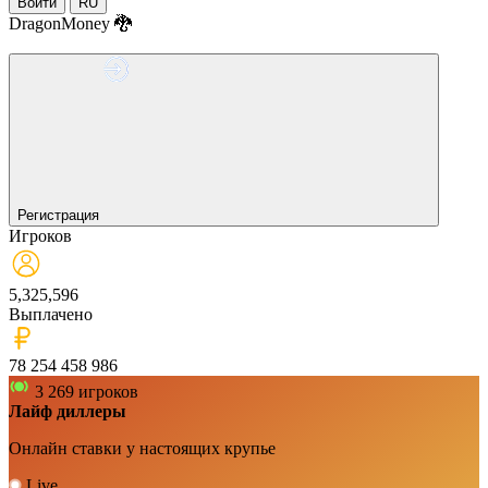
Войти
RU
DragonMoney
🐉
Регистрация
Игроков
5,325,596
Выплачено
78 254 458 986
3 269 игроков
Лайф диллеры
Онлайн ставки у настоящих крупье
Live