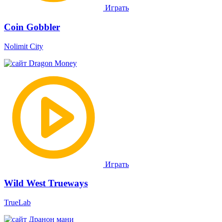
Играть
Coin Gobbler
Nolimit City
Играть
Wild West Trueways
TrueLab