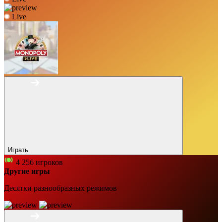
Live
Играть
4 256 игроков
Другие игры
Десятки разнообразных режимов