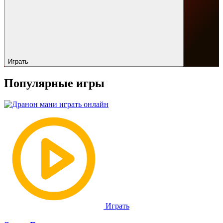
Играть
Популярные игры
Играть