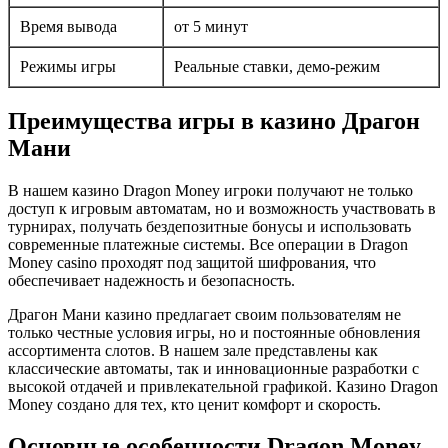
Время вывода
от 5 минут
Режимы игры
Реальные ставки, демо-режим
Преимущества игры в казино Драгон
Мани
В нашем казино Dragon Money игроки получают не только
доступ к игровым автоматам, но и возможность участвовать в
турнирах, получать бездепозитные бонусы и использовать
современные платежные системы. Все операции в Dragon
Money casino проходят под защитой шифрования, что
обеспечивает надежность и безопасность.
Драгон Мани казино предлагает своим пользователям не
только честные условия игры, но и постоянные обновления
ассортимента слотов. В нашем зале представлены как
классические автоматы, так и инновационные разработки с
высокой отдачей и привлекательной графикой. Казино Dragon
Money создано для тех, кто ценит комфорт и скорость.
Основные особенности Dragon Money