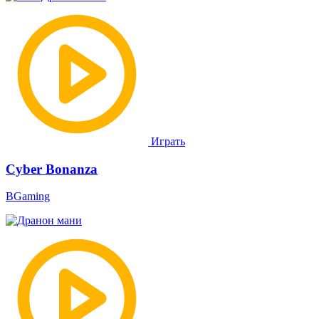
Играть
Cyber Bonanza
BGaming