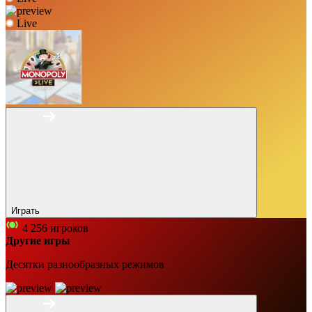
Live
Играть
4 256 игроков
Другие игры
Десятки разнообразных режимов