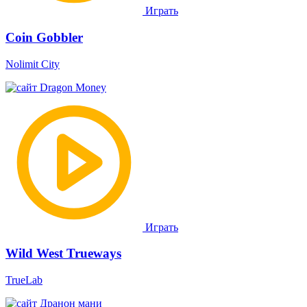
Играть
Coin Gobbler
Nolimit City
Играть
Wild West Trueways
TrueLab