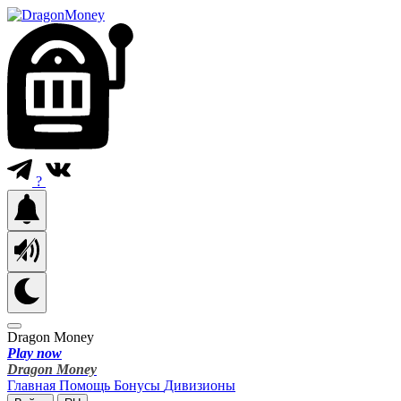
?
Dragon Money
Play now
Dragon Money
Главная
Помощь
Бонусы
Дивизионы