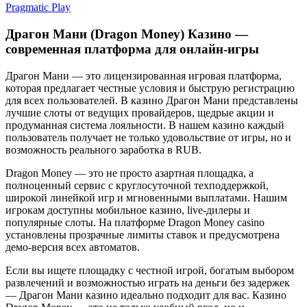
Pragmatic Play
Драгон Мани (Dragon Money) Казино —
современная платформа для онлайн-игры
Драгон Мани — это лицензированная игровая платформа,
которая предлагает честные условия и быструю регистрацию
для всех пользователей. В казино Драгон Мани представлены
лучшие слоты от ведущих провайдеров, щедрые акции и
продуманная система лояльности. В нашем казино каждый
пользователь получает не только удовольствие от игры, но и
возможность реального заработка в RUB.
Dragon Money — это не просто азартная площадка, а
полноценный сервис с круглосуточной техподдержкой,
широкой линейкой игр и мгновенными выплатами. Нашим
игрокам доступны мобильное казино, live-дилеры и
популярные слоты. На платформе Dragon Money casino
установлены прозрачные лимиты ставок и предусмотрена
демо-версия всех автоматов.
Если вы ищете площадку с честной игрой, богатым выбором
развлечений и возможностью играть на деньги без задержек
— Драгон Мани казино идеально подходит для вас. Казино