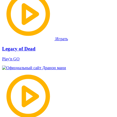
Играть
Legacy of Dead
Play'n GO