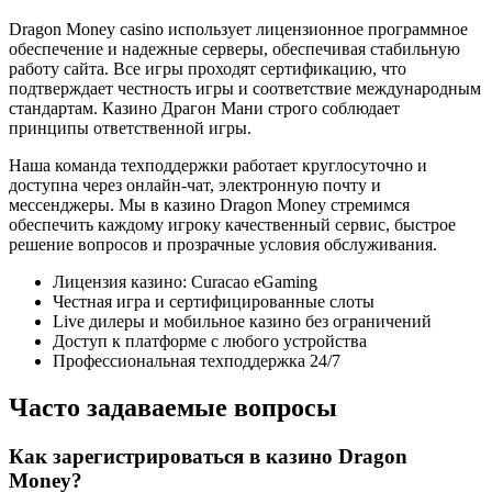
Dragon Money casino использует лицензионное программное
обеспечение и надежные серверы, обеспечивая стабильную
работу сайта. Все игры проходят сертификацию, что
подтверждает честность игры и соответствие международным
стандартам. Казино Драгон Мани строго соблюдает
принципы ответственной игры.
Наша команда техподдержки работает круглосуточно и
доступна через онлайн-чат, электронную почту и
мессенджеры. Мы в казино Dragon Money стремимся
обеспечить каждому игроку качественный сервис, быстрое
решение вопросов и прозрачные условия обслуживания.
Лицензия казино: Curacao eGaming
Честная игра и сертифицированные слоты
Live дилеры и мобильное казино без ограничений
Доступ к платформе с любого устройства
Профессиональная техподдержка 24/7
Часто задаваемые вопросы
Как зарегистрироваться в казино Dragon
Money?