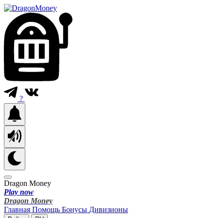
?
Dragon Money
Play now
Dragon Money
Главная
Помощь
Бонусы
Дивизионы