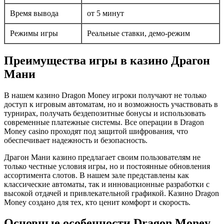
Время вывода
от 5 минут
Режимы игры
Реальные ставки, демо-режим
Преимущества игры в казино Драгон
Мани
В нашем казино Dragon Money игроки получают не только
доступ к игровым автоматам, но и возможность участвовать в
турнирах, получать бездепозитные бонусы и использовать
современные платежные системы. Все операции в Dragon
Money casino проходят под защитой шифрования, что
обеспечивает надежность и безопасность.
Драгон Мани казино предлагает своим пользователям не
только честные условия игры, но и постоянные обновления
ассортимента слотов. В нашем зале представлены как
классические автоматы, так и инновационные разработки с
высокой отдачей и привлекательной графикой. Казино Dragon
Money создано для тех, кто ценит комфорт и скорость.
Основные особенности Dragon Money