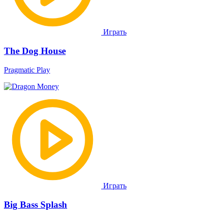
Играть
The Dog House
Pragmatic Play
Играть
Big Bass Splash