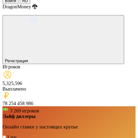
Войти
RU
DragonMoney
🐉
Регистрация
Игроков
5,325,596
Выплачено
78 254 458 986
3 269 игроков
Лайф диллеры
Онлайн ставки у настоящих крупье
Live