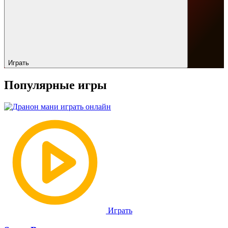
Играть
Популярные игры
Играть