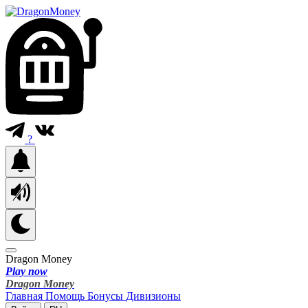
?
Dragon Money
Play now
Dragon Money
Главная
Помощь
Бонусы
Дивизионы