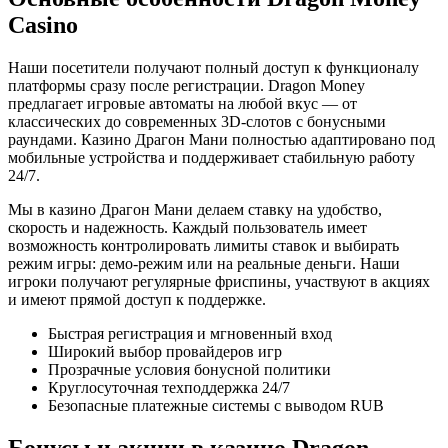
Casino
Наши посетители получают полный доступ к функционалу
платформы сразу после регистрации. Dragon Money
предлагает игровые автоматы на любой вкус — от
классических до современных 3D-слотов с бонусными
раундами. Казино Драгон Мани полностью адаптировано под
мобильные устройства и поддерживает стабильную работу
24/7.
Мы в казино Драгон Мани делаем ставку на удобство,
скорость и надежность. Каждый пользователь имеет
возможность контролировать лимиты ставок и выбирать
режим игры: демо-режим или на реальные деньги. Наши
игроки получают регулярные фриспины, участвуют в акциях
и имеют прямой доступ к поддержке.
Быстрая регистрация и мгновенный вход
Широкий выбор провайдеров игр
Прозрачные условия бонусной политики
Круглосуточная техподдержка 24/7
Безопасные платежные системы с выводом RUB