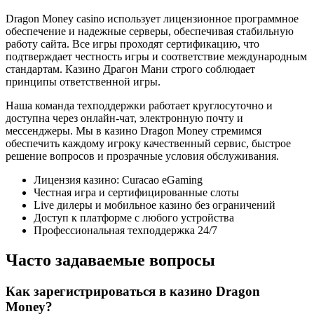
Dragon Money casino использует лицензионное программное
обеспечение и надежные серверы, обеспечивая стабильную
работу сайта. Все игры проходят сертификацию, что
подтверждает честность игры и соответствие международным
стандартам. Казино Драгон Мани строго соблюдает
принципы ответственной игры.
Наша команда техподдержки работает круглосуточно и
доступна через онлайн-чат, электронную почту и
мессенджеры. Мы в казино Dragon Money стремимся
обеспечить каждому игроку качественный сервис, быстрое
решение вопросов и прозрачные условия обслуживания.
Лицензия казино: Curacao eGaming
Честная игра и сертифицированные слоты
Live дилеры и мобильное казино без ограничений
Доступ к платформе с любого устройства
Профессиональная техподдержка 24/7
Часто задаваемые вопросы
Как зарегистрироваться в казино Dragon
Money?