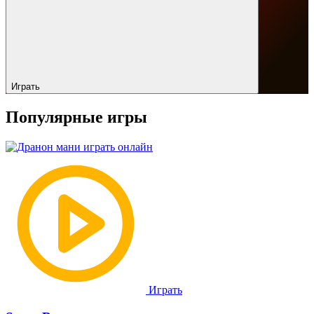
Играть
Популярные игры
Играть