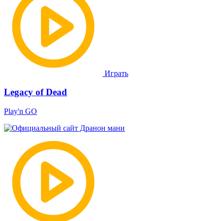
Играть
Legacy of Dead
Play'n GO