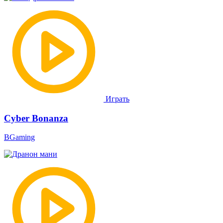
Играть
Cyber Bonanza
BGaming