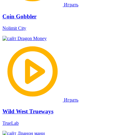
Играть
Coin Gobbler
Nolimit City
Играть
Wild West Trueways
TrueLab